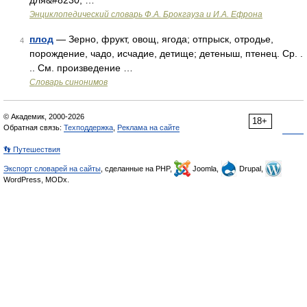
для&#8230; …
Энциклопедический словарь Ф.А. Брокгауза и И.А. Ефрона
плод
— Зерно, фрукт, овощ, ягода; отпрыск, отродье,
4
порождение, чадо, исчадие, детище; детеныш, птенец. Ср. .
.. См. произведение …
Словарь синонимов
© Академик, 2000-2026
18+
Обратная связь:
Техподдержка
,
Реклама на сайте
👣 Путешествия
Экспорт словарей на сайты
, сделанные на PHP,
Joomla,
Drupal,
WordPress, MODx.