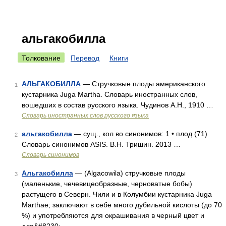
альгакобилла
Толкование
Перевод
Книги
АЛЬГАКОБИЛЛА
— Стручковые плоды американского
1
кустарника Juga Martha. Словарь иностранных слов,
вошедших в состав русского языка. Чудинов А.Н., 1910 …
Словарь иностранных слов русского языка
альгакобилла
— сущ., кол во синонимов: 1 • плод (71)
2
Словарь синонимов ASIS. В.Н. Тришин. 2013 …
Словарь синонимов
Альгакобилла
— (Algacowila) стручковые плоды
3
(маленькие, чечевицеобразные, черноватые бобы)
растущего в Северн. Чили и в Колумбии кустарника Juga
Marthae; заключают в себе много дубильной кислоты (до 70
%) и употребляются для окрашивания в черный цвет и